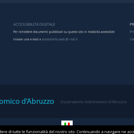
ACCESSIBILITÀ DIGITALE
PR
Per richiedere documenti pubblicati su questo sito in modalità accessibile
Pri
inviare una e-mail a
accessibilita.oaab @ inaf.it
Co
Osservatorio Astronomico d'Abruzzo
ere di tutte le funzionalità del nostro sito. Continuando a navigare ne accett