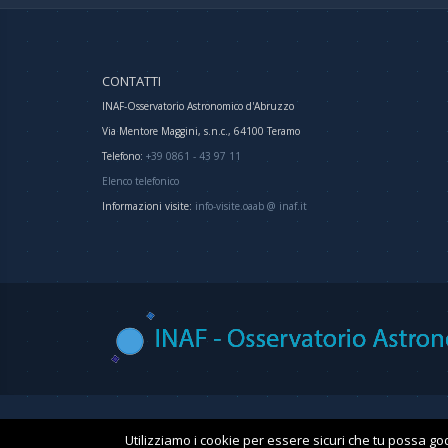
CONTATTI
INAF-Osservatorio Astronomico d'Abruzzo
Via Mentore Maggini, s.n.c., 64100 Teramo
Telefono:
+39 0861 - 43 97 11
Elenco telefonico
Informazioni visite:
info-visite.oaab @ inaf.it
Utilizziamo i cookie per essere sicuri che tu possa god