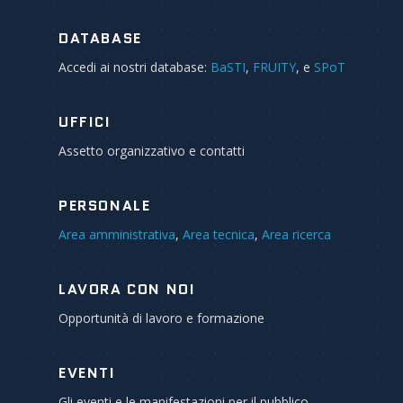
DATABASE
Accedi ai nostri database:
BaSTI
,
FRUITY
, e
SPoT
UFFICI
Assetto organizzativo e contatti
PERSONALE
Area amministrativa
,
Area tecnica
,
Area ricerca
LAVORA CON NOI
Opportunità di lavoro e formazione
EVENTI
Gli eventi e le manifestazioni per il pubblico