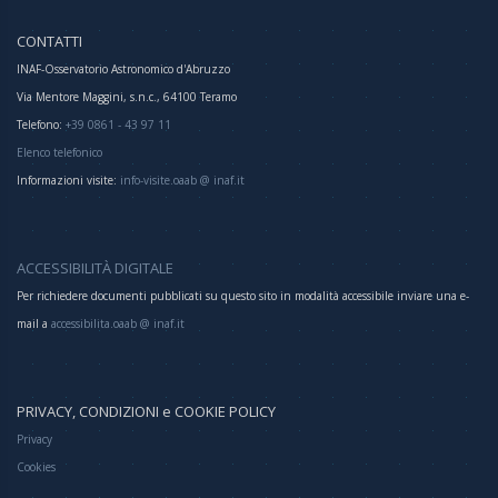
CONTATTI
INAF-Osservatorio Astronomico d'Abruzzo
Via Mentore Maggini, s.n.c., 64100 Teramo
Telefono:
+39 0861 - 43 97 11
Elenco telefonico
Informazioni visite:
info-visite.oaab @ inaf.it
ACCESSIBILITÀ DIGITALE
Per richiedere documenti pubblicati su questo sito in modalità accessibile inviare una e-
mail a
accessibilita.oaab @ inaf.it
PRIVACY, CONDIZIONI e COOKIE POLICY
Privacy
Cookies