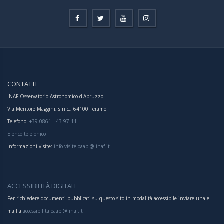
CONTATTI
INAF-Osservatorio Astronomico d'Abruzzo
Via Mentore Maggini, s.n.c., 64100 Teramo
Telefono:
+39 0861 - 43 97 11
Elenco telefonico
Informazioni visite:
info-visite.oaab @ inaf.it
ACCESSIBILITÀ DIGITALE
Per richiedere documenti pubblicati su questo sito in modalità accessibile inviare una e-
mail a
accessibilita.oaab @ inaf.it