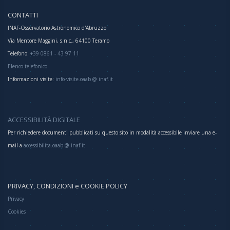
CONTATTI
INAF-Osservatorio Astronomico d'Abruzzo
Via Mentore Maggini, s.n.c., 64100 Teramo
Telefono:
+39 0861 - 43 97 11
Elenco telefonico
Informazioni visite:
info-visite.oaab @ inaf.it
ACCESSIBILITÀ DIGITALE
Per richiedere documenti pubblicati su questo sito in modalità accessibile inviare una e-
mail a
accessibilita.oaab @ inaf.it
PRIVACY, CONDIZIONI e COOKIE POLICY
Privacy
Cookies