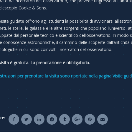
dato dai ricercatori dell’osservatorio, che prevede l’ingresso al Labo
telescopio Cooke & Sons.
visite guidate offrono agli studenti la possibilità di avvicinarsi all’as
neti, le stelle, le galassie e le altre sorgenti che popolano l’universo, a
luppate dal personale tecnico e scientifico dell’osservatorio. In modo
le conoscenze astronomiche, il cammino delle scoperte dall’antichità ad 
nologiche in cui sono coinvolti i ricercatori dell’osservatorio.
visita è gratuita. La prenotazione è obbligatoria.
istruzioni per prenotare la visita sono riportate nella pagina Visite 
re: