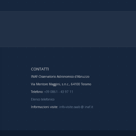
CONTATTI
INAF-Osservatorio Astronomico d'Abruzzo
Via Mentore Maggini, s.n.c., 64100 Teramo
Telefono:
+39 0861 - 43 97 11
Elenco telefonico
Informazioni visite:
info-visite.oaab @ inaf.it