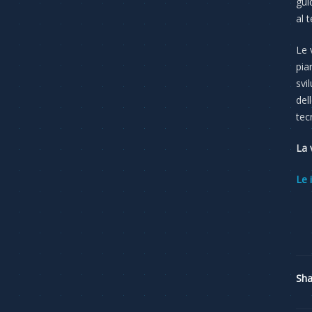
gui
al 
Le 
pia
svi
del
tec
La 
Le 
Sha