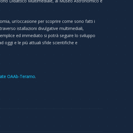
ratorio Didattico Multimediale, al Museo Astronomico e
tronomia, un’occasione per scoprire come sono fatti i
ttraverso istallazioni divulgative multimediali,
 semplice ed immediato si potrà seguire lo sviluppo
oggi e le più attuali sfide scientifiche e
guidate OAAb-Teramo
.