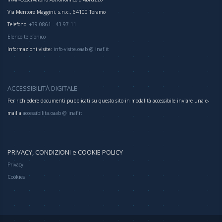
Via Mentore Maggini, s.n.c., 64100 Teramo
Telefono:
+39 0861 - 43 97 11
Elenco telefonico
Informazioni visite:
info-visite.oaab @ inaf.it
ACCESSIBILITÀ DIGITALE
Per richiedere documenti pubblicati su questo sito in modalità accessibile inviare una e-
mail a
accessibilita.oaab @ inaf.it
PRIVACY, CONDIZIONI e COOKIE POLICY
Privacy
Cookies