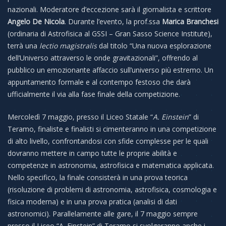
nazionali. Moderatore d’eccezione sarà il giornalista e scrittore
Angelo De Nicola
. Durante l’evento, la prof.ssa
Marica Branchesi
(ordinaria di Astrofisica al GSSI – Gran Sasso Science Institute),
terrà una
lectio magistralis
dal titolo “Una nuova esplorazione
dell’Universo attraverso le onde gravita
zionali”, offrendo al
pubblico un emozionante affaccio sull’universo più estremo. Un
appuntamento formale e al contempo festoso che darà
ufficialmente il via alla fase finale della competizione.
Mercoledì 7 maggio, presso il Liceo Statale “
A. Einstein
” di
Teramo, finaliste e finalisti si cimenteranno in una competizione
di alto livello, confrontandosi con sfide complesse per le quali
dovranno mettere in campo tutte le proprie abilità e
competenze in astronomia, astrofisica e matematica applicata.
Nello specifico, la finale consisterà in una prova teorica
(risoluzione di problemi di astronomia, astrofisica, cosmologia e
fisica moderna) e in una prova pratica (analisi di dati
astronomici). Parallelamente alle gare, il 7 maggio sempre
presso il Liceo “A. Einstein” di Teramo si svolgeranno anche i