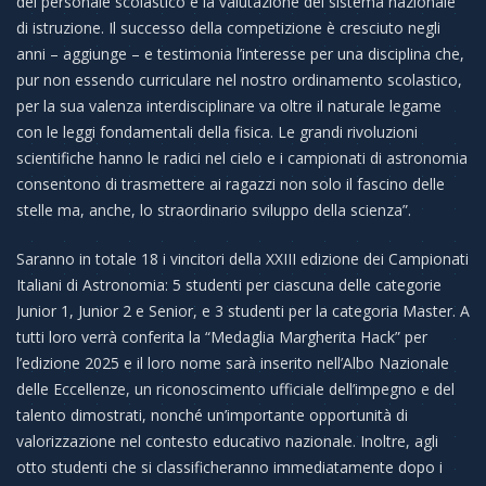
del personale scolastico e la valutazione del sistema nazionale
di istruzione. Il successo della competizione è cresciuto negli
anni – aggiunge – e testimonia l’interesse per una disciplina che,
pur non essendo curriculare nel nostro ordinamento scolastico,
per la sua valenza interdisciplinare va oltre il naturale legame
con le leggi fondamentali della fisica. Le grandi rivoluzioni
scientifiche hanno le radici nel cielo e i campionati di astronomia
consentono di trasmettere ai ragazzi non solo il fascino delle
stelle ma, anche, lo straordinario sviluppo della scienza”.
Saranno in totale 18 i vincitori della XXIII edizione dei Campionati
Italiani di Astronomia: 5 studenti per ciascuna delle categorie
Junior 1, Junior 2 e Senior, e 3 studenti per la categoria Master. A
tutti loro verrà conferita la “Medaglia Margherita Hack” per
l’edizione 202
5
e il loro nome sarà inserito nell’Albo Nazionale
delle Eccellenze, un riconoscimento ufficiale dell’impegno e del
talento dimostrati, nonché un’importante opportunità di
valorizzazione nel contesto educativo nazionale. Inoltre, agli
otto studenti che si classificheranno immediatamente dopo i