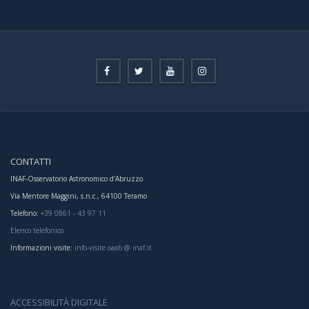
CONTATTI
INAF-Osservatorio Astronomico d'Abruzzo
Via Mentore Maggini, s.n.c., 64100 Teramo
Telefono:
+39 0861 - 43 97 11
Elenco telefonico
Informazioni visite:
info-visite.oaab @ inaf.it
ACCESSIBILITÀ DIGITALE