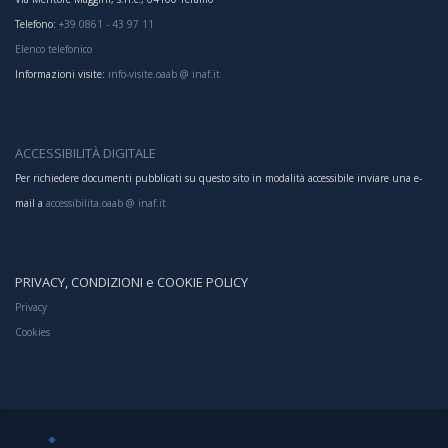
Telefono:
+39 0861 - 43 97 11
Elenco telefonico
Informazioni visite:
info-visite.oaab @ inaf.it
ACCESSIBILITÀ DIGITALE
Per richiedere documenti pubblicati su questo sito in modalità accessibile inviare una e-
mail a
accessibilita.oaab @ inaf.it
PRIVACY, CONDIZIONI e COOKIE POLICY
Privacy
Cookies