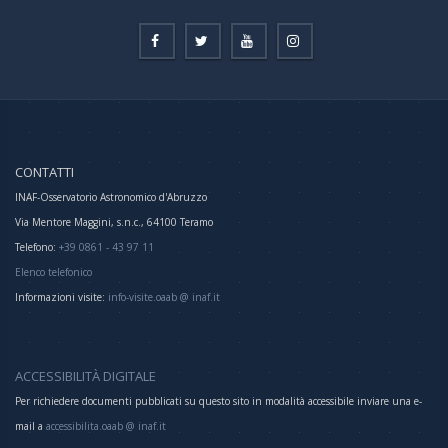
CONTATTI
INAF-Osservatorio Astronomico d'Abruzzo
Via Mentore Maggini, s.n.c., 64100 Teramo
Telefono:
+39 0861 - 43 97 11
Elenco telefonico
Informazioni visite:
info-visite.oaab @ inaf.it
ACCESSIBILITÀ DIGITALE
Per richiedere documenti pubblicati su questo sito in modalità accessibile inviare una e-
mail a
accessibilita.oaab @ inaf.it