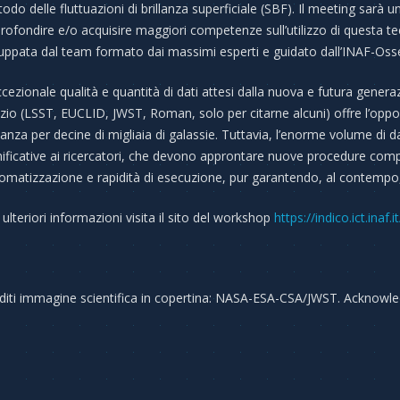
odo delle fluttuazioni di brillanza superficiale (SBF). Il meeting sarà un
rofondire e/o acquisire maggiori competenze sull’utilizzo di questa te
luppata dal team formato dai massimi esperti e guidato dall’INAF-Oss
ccezionale qualità e quantità di dati attesi dalla nuova e futura gene
zio (LSST, EUCLID, JWST, Roman, solo per citarne alcuni) offre l’oppor
tanza per decine di migliaia di galassie. Tuttavia, l’enorme volume di 
nificative ai ricercatori, che devono approntare nuove procedure comput
omatizzazione e rapidità di esecuzione, pur garantendo, al contempo, r
 ulteriori informazioni visita il sito del workshop
https://indico.ict.inaf.
diti immagine scientifica in copertina: NASA-ESA-CSA/JWST. Acknowl