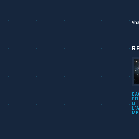
Sha
R
CA
CO
DI
L’
ME