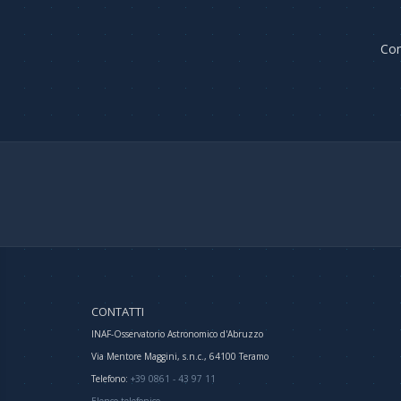
Com
CONTATTI
INAF-Osservatorio Astronomico d'Abruzzo
Via Mentore Maggini, s.n.c., 64100 Teramo
Telefono:
+39 0861 - 43 97 11
Elenco telefonico