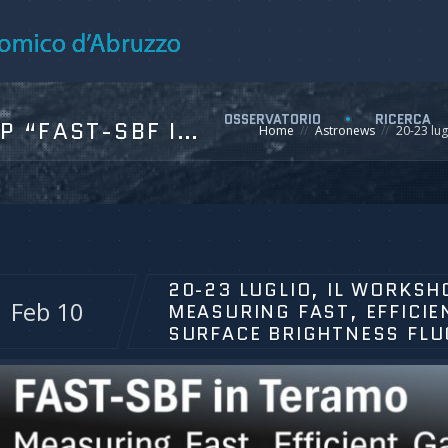
OSSERVATORIO
RICERCA
20-23 LUGLIO, IL WORKSHOP “FAST-SBF IN TERAMO: MEASURING FAST, EFFICIENT GALAXY DISTANCES WITH SURFACE BRIGHTNESS FLUCTUATIONS”
Home
Astronews
20-23 lug
20-23 LUGLIO, IL WORKSH
Feb 10
MEASURING FAST, EFFICIE
SURFACE BRIGHTNESS FLU