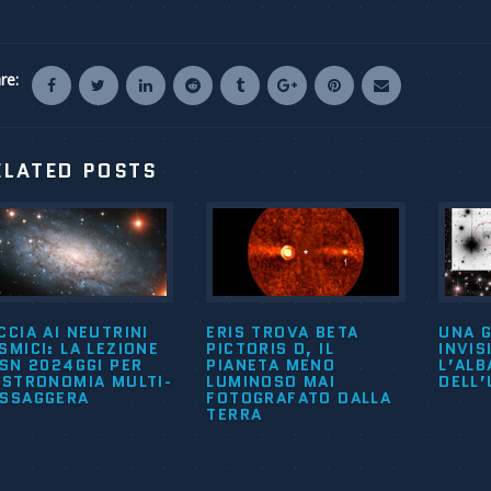
re:
ELATED POSTS
CCIA AI NEUTRINI
ERIS TROVA BETA
UNA G
SMICI: LA LEZIONE
PICTORIS D, IL
INVIS
 SN 2024GGI PER
PIANETA MENO
L’ALB
ASTRONOMIA MULTI-
LUMINOSO MAI
DELL
SSAGGERA
FOTOGRAFATO DALLA
TERRA