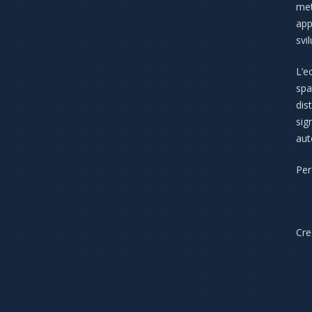
met
app
svi
L’e
spa
dis
sig
aut
Per
Cre