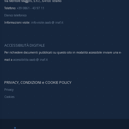
Via Mentore Maggini, s.n.c., 64100 Teramo
Telefono:
+39 0861 - 43 97 11
Elenco telefonico
Informazioni visite:
info-visite.oaab @ inaf.it
ACCESSIBILITÀ DIGITALE
Per richiedere documenti pubblicati su questo sito in modalità accessibile inviare una e-
mail a
accessibilita.oaab @ inaf.it
PRIVACY, CONDIZIONI e COOKIE POLICY
Privacy
Cookies