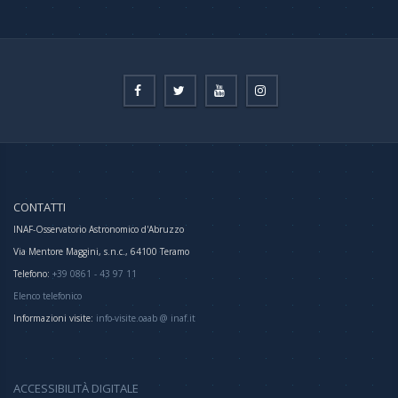
CONTATTI
INAF-Osservatorio Astronomico d'Abruzzo
Via Mentore Maggini, s.n.c., 64100 Teramo
Telefono:
+39 0861 - 43 97 11
Elenco telefonico
Informazioni visite:
info-visite.oaab @ inaf.it
ACCESSIBILITÀ DIGITALE