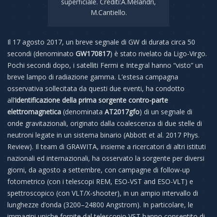
superficiale. Crediti:A.Melandri,
M.Cantiello.
Il 17 agosto 2017, un breve segnale di GW di durata circa 50
secondi (denominato
GW170817
) è stato rivelato da Ligo-Virgo.
Pochi secondi dopo, i satelliti Fermi e Integral hanno “visto” un
breve lampo di radiazione gamma. L’estesa campagna
osservativa sollecitata da questi due eventi, ha condotto
all’
identificazione della prima sorgente contro-parte
elettromagnetica
(denominata
AT2017gfo
) di un segnale di
onde gravitazionali, originato dalla coalescenza di due stelle di
neutroni legate in un sistema binario (Abbott et al. 2017 Phys.
Review). Il team di GRAWITA, insieme a ricercatori di altri istituti
nazionali ed internazionali, ha osservato la sorgente per diversi
giorni, da agosto a settembre, con campagne di follow-up
fotometrico (con i telescopi REM, ESO-VST and ESO-VLT) e
spettroscopico (con VLT/X-shooter), in un ampio intervallo di
lunghezze d’onda (3200–24800 Angstrom). In particolare, le
immagini uniche fornite dal telescopio VST hanno consentito di