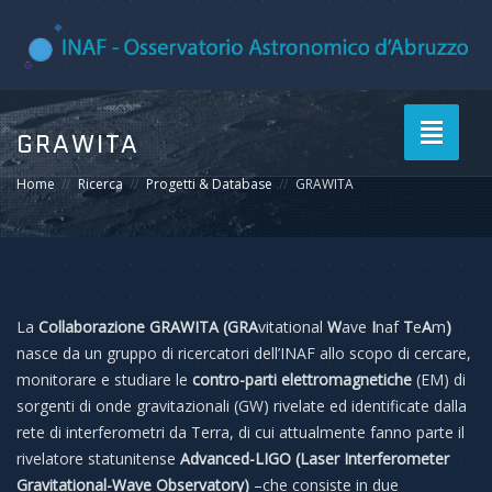
Toggle
GRAWITA
navigati
Home
Ricerca
Progetti & Database
GRAWITA
La
Collaborazione GRAWITA (GRA
vitational
W
ave
I
naf
T
e
A
m
)
nasce da un gruppo di ricercatori dell’INAF allo scopo di cercare,
monitorare e studiare le
contro-parti elettromagnetiche
(EM) di
sorgenti di onde gravitazionali (GW) rivelate ed identificate dalla
rete di interferometri da Terra, di cui attualmente fanno parte il
rivelatore statunitense
Advanced-LIGO (Laser Interferometer
Gravitational-Wave Observatory)
–che consiste in due