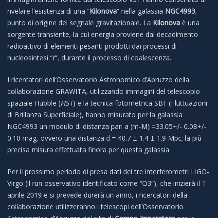
rivelare l’esistenza di una “
Kilonova
” nella galassia
NGC4993
,
punto di origine del segnale gravitazionale. La
Kilonova
è una
sorgente transiente, la cui energia proviene dal decadimento
radioattivo di elementi pesanti prodotti dai processi di
nucleosintesi “r”, durante il processo di coalescenza.
I ricercatori dell’Osservatorio Astronomico d’Abruzzo della
collaborazione GRAWITA, utilizzando immagini del telescopio
spaziale Hubble (
HST
) e la tecnica fotometrica SBF (Fluttuazioni
di Brillanza Superficiale), hanno misurato per la galassia
NGC4993 un modulo di distanza pari a (m-M) =33.05+/- 0.08+/-
0.10 mag, ovvero una distanza d = 40.7 ± 1.4 ± 1.9 Mpc; la più
precisa misura effettuata finora per questa galassia.
Per il prossimo periodo di presa dati dei tre interferometri LIGO-
Virgo (il run osservativo identificato come “O3”), che inizierà il 1
aprile 2019 e si prevede durerà un anno, i ricercatori della
collaborazione utilizzeranno i telescopi dell’Osservatorio