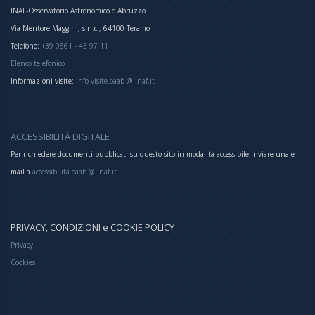
INAF-Osservatorio Astronomico d'Abruzzo
Via Mentore Maggini, s.n.c., 64100 Teramo
Telefono:
+39 0861 - 43 97 11
Elenco telefonico
Informazioni visite:
info-visite.oaab @ inaf.it
ACCESSIBILITÀ DIGITALE
Per richiedere documenti pubblicati su questo sito in modalità accessibile inviare una e-
mail a
accessibilita.oaab @ inaf.it
PRIVACY, CONDIZIONI e COOKIE POLICY
Privacy
Cookies