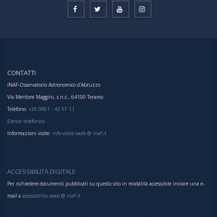
CONTATTI
INAF-Osservatorio Astronomico d'Abruzzo
Via Mentore Maggini, s.n.c., 64100 Teramo
Telefono:
+39 0861 - 43 97 11
Elenco telefonico
Informazioni visite:
info-visite.oaab @ inaf.it
ACCESSIBILITÀ DIGITALE
Per richiedere documenti pubblicati su questo sito in modalità accessibile inviare una e-
mail a
accessibilita.oaab @ inaf.it