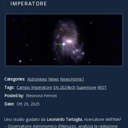
IMPERATORE
Categories:
Astronews
News
NewsHome1
Tags:
Campo Imperatore
SN 2024bch
Supernove
WOT
Posted by:
Eleonora Ferroni
Date:
Ott 29, 2025
Uno studio guidato da
Leonardo Tartaglia
, ricercatore dell’INAF
– Osservatorio Astronomico d’Abruzzo, analizza la radiazione