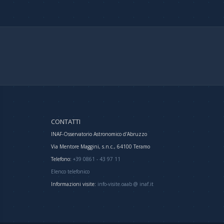
CONTATTI
INAF-Osservatorio Astronomico d'Abruzzo
Via Mentore Maggini, s.n.c., 64100 Teramo
Telefono:
+39 0861 - 43 97 11
Elenco telefonico
Informazioni visite:
info-visite.oaab @ inaf.it