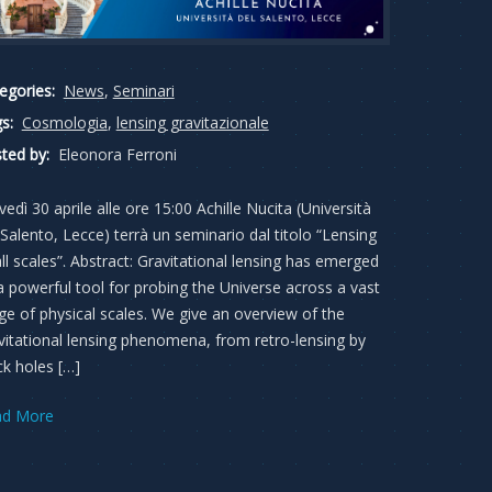
egories:
News
,
Seminari
s:
Cosmologia
,
lensing gravitazionale
ted by:
Eleonora Ferroni
vedì 30 aprile alle ore 15:00 Achille Nucita (Università
 Salento, Lecce) terrà un seminario dal titolo “Lensing
all scales”. Abstract: Gravitational lensing has emerged
a powerful tool for probing the Universe across a vast
ge of physical scales. We give an overview of the
vitational lensing phenomena, from retro-lensing by
ck holes […]
ad More