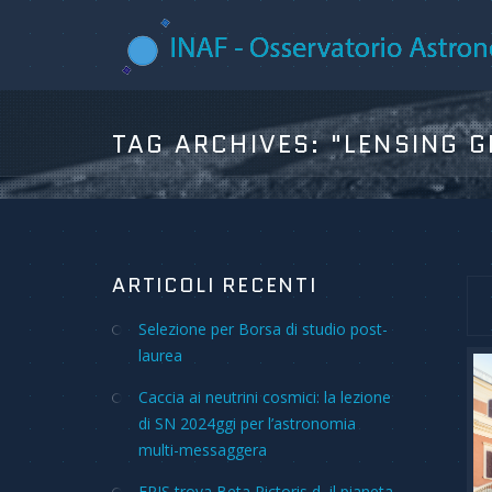
TAG ARCHIVES:
"LENSING G
ARTICOLI RECENTI
Selezione per Borsa di studio post-
laurea
Caccia ai neutrini cosmici: la lezione
di SN 2024ggi per l’astronomia
multi-messaggera
ERIS trova Beta Pictoris d, il pianeta