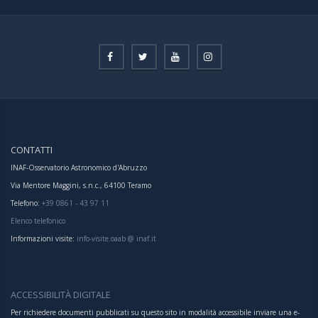
CONTATTI
INAF-Osservatorio Astronomico d'Abruzzo
Via Mentore Maggini, s.n.c., 64100 Teramo
Telefono:
+39 0861 - 43 97 11
Elenco telefonico
Informazioni visite:
info-visite.oaab @ inaf.it
ACCESSIBILITÀ DIGITALE
Per richiedere documenti pubblicati su questo sito in modalità accessibile inviare una e-