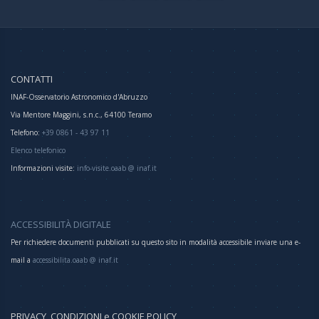
CONTATTI
INAF-Osservatorio Astronomico d'Abruzzo
Via Mentore Maggini, s.n.c., 64100 Teramo
Telefono:
+39 0861 - 43 97 11
Elenco telefonico
Informazioni visite:
info-visite.oaab @ inaf.it
ACCESSIBILITÀ DIGITALE
Per richiedere documenti pubblicati su questo sito in modalità accessibile inviare una e-
mail a
accessibilita.oaab @ inaf.it
PRIVACY, CONDIZIONI e COOKIE POLICY