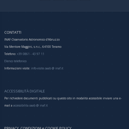
CONTATTI
INAF-Osservatorio Astronomico d'Abruzzo
Via Mentore Maggini, s.n.c., 64100 Teramo
Telefono:
+39 0861 - 43 97 11
Elenco telefonico
Informazioni visite:
info-visite.oaab @ inaf.it
ACCESSIBILITÀ DIGITALE
Per richiedere documenti pubblicati su questo sito in modalità accessibile inviare una e-
mail a
accessibilita.oaab @ inaf.it
PRIVACY, CONDIZIONI e COOKIE POLICY