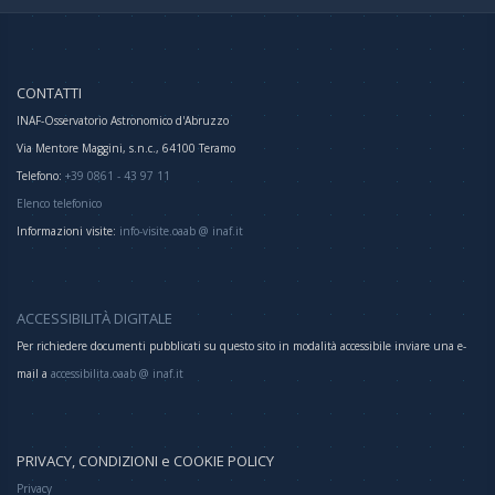
CONTATTI
INAF-Osservatorio Astronomico d'Abruzzo
Via Mentore Maggini, s.n.c., 64100 Teramo
Telefono:
+39 0861 - 43 97 11
Elenco telefonico
Informazioni visite:
info-visite.oaab @ inaf.it
ACCESSIBILITÀ DIGITALE
Per richiedere documenti pubblicati su questo sito in modalità accessibile inviare una e-
mail a
accessibilita.oaab @ inaf.it
PRIVACY, CONDIZIONI e COOKIE POLICY
Privacy