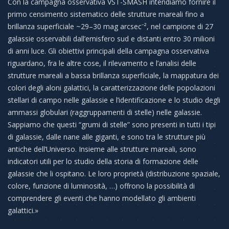
Con la campagna osservativa VST-SMASH intendiamo fornire il
primo censimento sistematico delle strutture mareali fino a
brillanza superficiale ~29–30 mag arcsec⁻², nel campione di 27
galassie osservabili dall’emisfero sud e distanti entro 30 milioni
di anni luce. Gli obiettivi principali della campagna osservativa
riguardano, fra le altre cose, il rilevamento e l’analisi delle
strutture mareali a bassa brillanza superficiale, la mappatura dei
colori degli aloni galattici, la caratterizzazione delle popolazioni
stellari di campo nelle galassie e l’identificazione e lo studio degli
ammassi globulari (raggruppamenti di stelle) nelle galassie.
Sappiamo che questi “grumi di stelle” sono presenti in tutti i tipi
di galassie, dalle nane alle giganti, e sono tra le strutture più
antiche dell’Universo. Insieme alle strutture mareali, sono
indicatori utili per lo studio della storia di formazione delle
galassie che li ospitano. Le loro proprietà (distribuzione spaziale,
colore, funzione di luminosità, …) offrono la possibilità di
comprendere gli eventi che hanno modellato gli ambienti
galattici.»