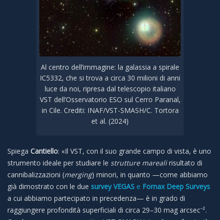
Al centro dell’immagine: la galassia a spirale
IC5332, che si trova a circa 30 milioni di anni
luce da noi, ripresa dal telescopio italiano
VST dell’Osservatorio ESO sul Cerro Paranal,
in Cile. Crediti: INAF/VST-SMASH/C. Tortora
et al. (2024)
Spiega
Cantiello
: «Il VST, con il suo grande campo di vista, è uno
strumento ideale per studiare le
strutture mareali
risultato di
cannibalizzazioni (
merging
) minori, in quanto —come abbiamo
già dimostrato con le due
survey VEGAS
e
Fornax Deep Surveys
a cui abbiamo partecipato in precedenza— è in grado di
raggiungere profondità superficiali di circa 29–30 mag arcsec⁻².