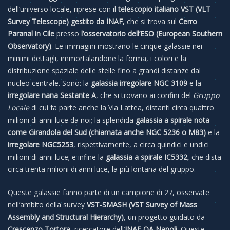
dell’universo locale, riprese con il
telescopio italiano VST (VLT
Survey Telescope) gestito da INAF,
che si trova sul
Cerro
Paranal in Cile
presso
l’osservatorio dell’ESO (European Southern
Observatory)
. Le immagini mostrano le cinque galassie nei
minimi dettagli, immortalandone la forma, i colori e la
distribuzione spaziale delle stelle fino a grandi distanze dal
nucleo centrale. Sono: la
galassia irregolare NGC 3109
e la
irregolare nana Sestante A
, che si trovano ai confini del
Gruppo
Locale
di cui fa parte anche la Via Lattea, distanti circa quattro
milioni di anni luce da noi; la splendida
galassia a spirale
nota
come Girandola del Sud (chiamata anche NGC 5236 o M83)
e la
irregolare NGC5253
, rispettivamente, a circa quindici e undici
milioni di anni luce; e infine la
galassia a spirale IC5332
, che dista
circa trenta milioni di anni luce, la più lontana del gruppo.
Queste galassie fanno parte di un campione di 27, osservate
nell’ambito della survey
VST-SMASH (VST Survey of Mass
Assembly and Structural Hierarchy)
, un progetto guidato da
Crescenzo Tortora
, ricercatore dell’
INAF OA Napoli
. Queste