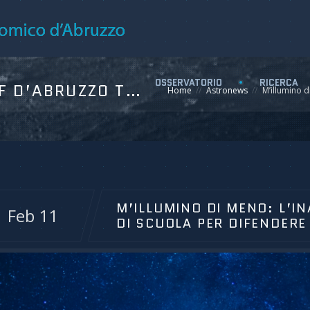
OSSERVATORIO
RICERCA
M’ILLUMINO DI MENO: L’INAF D’ABRUZZO TRA I BANCHI DI SCUOLA PER DIFENDERE IL CIELO BUIO
Home
Astronews
M’illumino d
M’ILLUMINO DI MENO: L’IN
Feb 11
DI SCUOLA PER DIFENDERE 