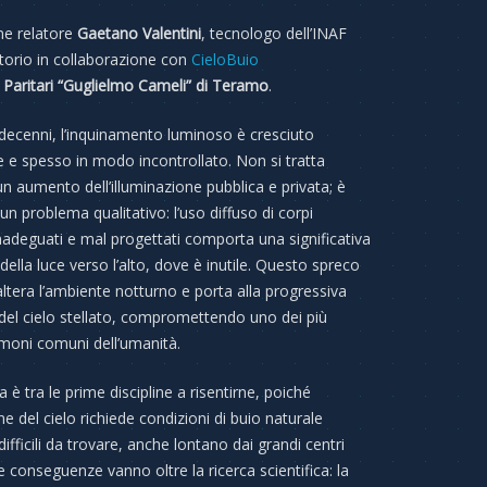
me relatore
Gaetano Valentini
, tecnologo dell’INAF
atorio in collaborazione con
CieloBuio
ti Paritari “Guglielmo Cameli” di Teramo
.
 decenni, l’inquinamento luminoso è cresciuto
 e spesso in modo incontrollato. Non si tratta
un aumento dell’illuminazione pubblica e privata; è
un problema qualitativo: l’uso diffuso di corpi
inadeguati e mal progettati comporta una significativa
della luce verso l’alto, dove è inutile. Questo spreco
ltera l’ambiente notturno e porta alla progressiva
el cielo stellato, compromettendo uno dei più
imoni comuni dell’umanità.
 è tra le prime discipline a risentirne, poiché
ne del cielo richiede condizioni di buio naturale
ifficili da trovare, anche lontano dai grandi centri
e conseguenze vanno oltre la ricerca scientifica: la