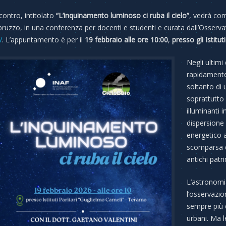
ncontro, intitolato
“L’inquinamento luminoso ci ruba il cielo”
, vedrà co
bruzzo, in una conferenza per docenti e studenti e curata dall’Osserv
V
. L’appuntamento è per il
19 febbraio alle ore 10:00
,
presso gli Istitu
Negli ultimi
rapidamente
soltanto di 
soprattutto 
illuminanti 
dispersione 
energetico a
scomparsa d
antichi patr
L’astronomia
l’osservazio
sempre più d
urbani. Ma l