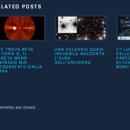
ELATED POSTS
IS TROVA BETA
UNA GALASSIA QUASI
17 LU
CTORIS D, IL
INVISIBILE RACCONTA
DELLE
ANETA MENO
L’ALBA
PARC
MINOSO MAI
DELL’UNIVERSO
DI IU
TOGRAFATO DALLA
MONT
RRA
ments are closed.