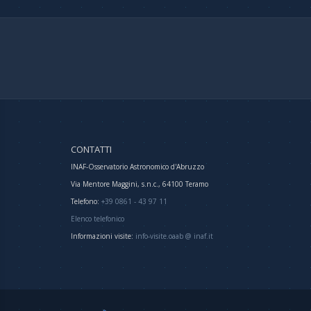
CONTATTI
INAF-Osservatorio Astronomico d'Abruzzo
Via Mentore Maggini, s.n.c., 64100 Teramo
Telefono:
+39 0861 - 43 97 11
Elenco telefonico
Informazioni visite:
info-visite.oaab @ inaf.it