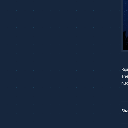
Rip
ene
nuo
Sha