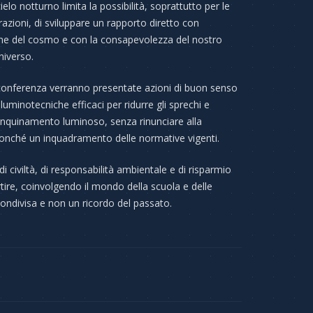
ielo notturno limita la possibilità, soprattutto per le
zioni, di sviluppare un rapporto diretto con
one del cosmo e con la consapevolezza del nostro
niverso.
conferenza verranno presentate azioni di buon senso
lluminotecniche efficaci per ridurre gli sprechi e
’inquinamento luminoso, senza rinunciare alla
nonché un inquadramento delle normative vigenti.
i civiltà, di responsabilità ambientale e di risparmio
ire, coinvolgendo il mondo della scuola e delle
 condivisa e non un ricordo del passato.