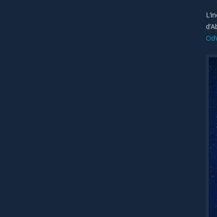
L’i
d’A
Od