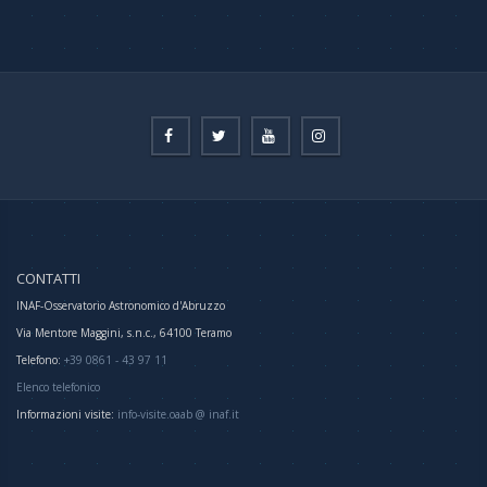
CONTATTI
INAF-Osservatorio Astronomico d'Abruzzo
Via Mentore Maggini, s.n.c., 64100 Teramo
Telefono:
+39 0861 - 43 97 11
Elenco telefonico
Informazioni visite:
info-visite.oaab @ inaf.it