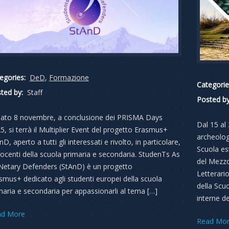
egories:
DeD
,
Formazione
Categorie
ted by:
Staff
Posted by
ato 8 novembre, a conclusione dei PRISMA Days
Dal 15 al
5, si terrà il Multiplier Event del progetto Erasmus+
archeologi
D, aperto a tutti gli interessati e rivolto, in particolare,
Scuola es
docenti della scuola primaria e secondaria. StudenTs As
del Mezzo
Netary Defenders (StAnD) è un progetto
Letterari
smus+ dedicato agli studenti europei della scuola
della Scuo
maria e secondaria per appassionarli al tema […]
interne de
ad More
Read Mo