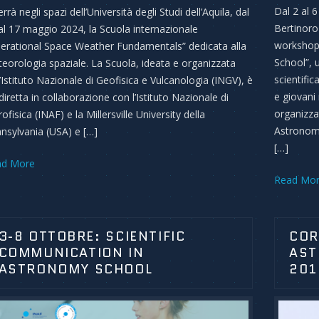
Dal 2 al 6
errà negli spazi dell’Università degli Studi dell’Aquila, dal
Bertinoro
al 17 maggio 2024, la Scuola internazionale
workshop
erational Space Weather Fundamentals” dedicata alla
School”, 
eorologia spaziale. La Scuola, ideata e organizzata
scientific
l’Istituto Nazionale di Geofisica e Vulcanologia (INGV), è
e giovani 
diretta in collaborazione con l’Istituto Nazionale di
organizzat
ofisica (INAF) e la Millersville University della
Astronomi
nsylvania (USA) e […]
[…]
ad More
Read Mo
3-8 OTTOBRE: SCIENTIFIC
COR
COMMUNICATION IN
AST
ASTRONOMY SCHOOL
201