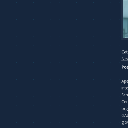
Cat
Ne
Pos
Ape
int
Sch
Cen
org
d’A
gio