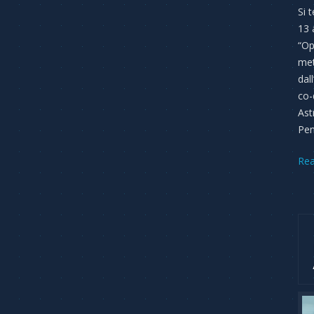
Si t
13 
“Op
met
dal
co-
Astr
Pen
Re