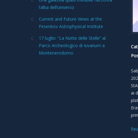
l’alba dell’universo
Current and Future Views at the
Fesenkov Astrophysical Institute
17 luglio: “La Notte delle Stelle” al
Parco Archeologico di Iuvanum a
Cat
Montenerodomo
Pos
Sab
202
StAn
ai 
pla
Era
pri
Re