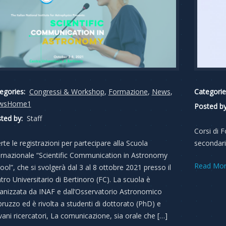
egories:
Congressi & Workshop
,
Formazione
,
News
,
Categorie
wsHome1
Posted by
ted by:
Staff
Corsi di 
rte le registrazioni per partecipare alla Scuola
secondari
ernazionale “Scientific Communication in Astronomy
Read Mo
ool”, che si svolgerà dal 3 al 8 ottobre 2021 presso il
tro Universitario di Bertinoro (FC). La scuola è
anizzata da INAF e dall’Osservatorio Astronomico
bruzzo ed è rivolta a studenti di dottorato (PhD) e
vani ricercatori, La comunicazione, sia orale che […]