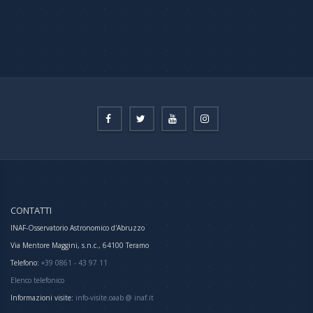
CONTATTI
INAF-Osservatorio Astronomico d'Abruzzo
Via Mentore Maggini, s.n.c., 64100 Teramo
Telefono:
+39 0861 - 43 97 11
Elenco telefonico
Informazioni visite:
info-visite.oaab @ inaf.it