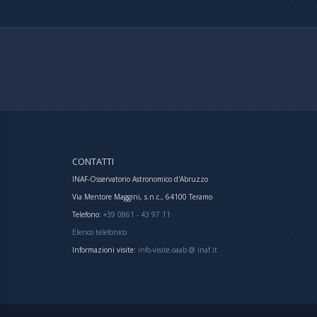
CONTATTI
INAF-Osservatorio Astronomico d'Abruzzo
Via Mentore Maggini, s.n.c., 64100 Teramo
Telefono:
+39 0861 - 43 97 11
Elenco telefonico
Informazioni visite:
info-visite.oaab @ inaf.it