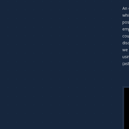
An 
whi
pos
emp
cou
dis
we 
usi
(as