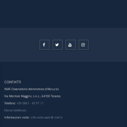
CONTATTI
INAF-Osservatorio Astronomico d'Abruzzo
Via Mentore Maggini, s.n.c., 64100 Teramo
Telefono:
+39 0861 - 43 97 11
Elenco telefonico
Informazioni visite:
info-visite.oaab @ inaf.it