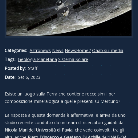
Categories:
Astronews
News
NewsHome2
Oaab sui media
Tags:
Geologia Planetaria
Sistema Solare
Posted by:
Staff
Date:
Set 6, 2023
Esiste un luogo sulla Terra che contiene rocce simili per
composizione mineralogica a quelle presenti su Mercurio?
La risposta a questa domanda è affermativa, e arriva da uno
studio recente condotto da un team di ricercatori guidati da
Nicola Mari
dell’
Università di Pavia,
che vede coinvolti, tra gli
altri, anche
Piero D’Incecco
e
Gaetano Di Achille
dell’
INAF-OA