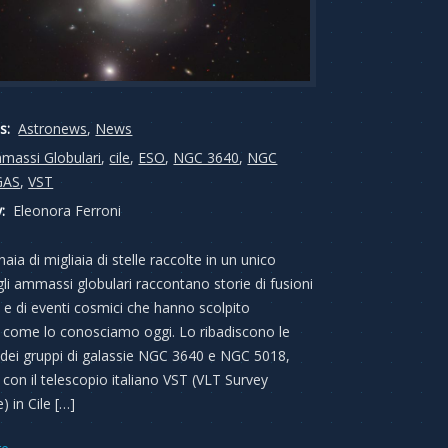
s:
Astronews
,
News
massi Globulari
,
cile
,
ESO
,
NGC 3640
,
NGC
GAS
,
VST
:
Eleonora Ferroni
aia di migliaia di stelle raccolte in un unico
gli ammassi globulari raccontano storie di fusioni
e e di eventi cosmici che hanno scolpito
o come lo conosciamo oggi. Lo ribadiscono le
dei gruppi di galassie NGC 3640 e NGC 5018,
 con il telescopio italiano VST (VLT Survey
 in Cile […]