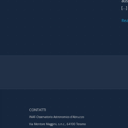
aust
[…]
Re
CONTATTI
INAF-Osservatorio Astronomico d'Abruzzo
Via Mentore Maggini, s.n.c., 64100 Teramo