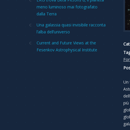
meno luminoso mai fotografato
dalla Terra
Una galassia quasi invisibile racconta
l’alba dell’universo
Current and Future Views at the
Cat
Fesenkov Astrophysical Institute
Tag
For
Pos
Un 
Ast
del
più
glo
glo
gal