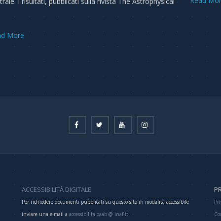
Read Mo
rale. I risultati, pubblicati sulla rivista The Astrophysical
ad More
ACCESSIBILITÀ DIGITALE
PR
Per richiedere documenti pubblicati su questo sito in modalità accessibile
Pri
inviare una e-mail a
accessibilita.oaab @ inaf.it
Co