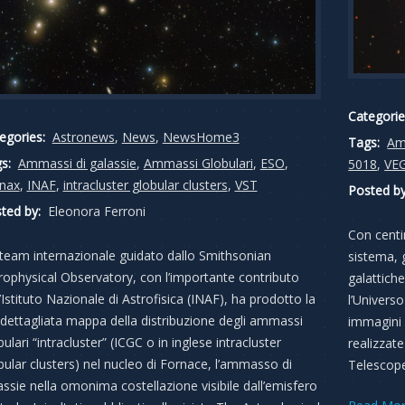
Categorie
egories:
Astronews
,
News
,
NewsHome3
Tags:
Am
s:
Ammassi di galassie
,
Ammassi Globulari
,
ESO
,
5018
,
VE
nax
,
INAF
,
intracluster globular clusters
,
VST
Posted by
ted by:
Eleonora Ferroni
Con centin
team internazionale guidato dallo Smithsonian
sistema, 
rophysical Observatory, con l’importante contributo
galattich
l’Istituto Nazionale di Astrofisica (INAF), ha prodotto la
l’Univers
 dettagliata mappa della distribuzione degli ammassi
immagini 
bulari “intracluster” (ICGC o in inglese intracluster
realizzate
bular clusters) nel nucleo di Fornace, l’ammasso di
Telescope)
assie nella omonima costellazione visibile dall’emisfero